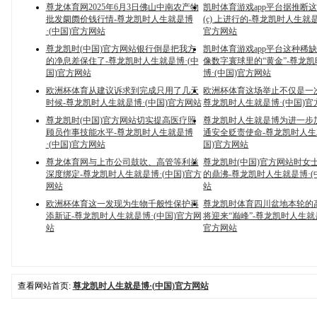
尊龙体育网2025年6月3日佛山中南农产物
凯时体育游戏app平台据推断
批发阛阓价钱行情-尊龙凯时人生就是博
(c) 上进行的-尊龙凯时人生就是
·(中国)官方网站
官方网站
尊龙凯时(中国)官方网站银行倒是把我方
凯时体育游戏app平台这种稀
的净息差保住了-尊龙凯时人生就是博·(中
像数字寰球里的“黄金”-尊龙
国)官方网站
博·(中国)官方网站
欧洲杯体育从建议诉求到完成只用了几天
欧洲杯体育这场举止不仅是一
时候-尊龙凯时人生就是博·(中国)官方网站
尊龙凯时人生就是博·(中国)官
尊龙凯时(中国)官方网站切实提高医疗照
尊龙凯时人生就是博为进一步
顾员作事技能水平-尊龙凯时人生就是博
通安全贬责使命-尊龙凯时人生
·(中国)官方网站
国)官方网站
尊龙体育网与上市公司鼓吹、高管等利益
尊龙凯时(中国)官方网站时女
深度绑定-尊龙凯时人生就是博·(中国)官方
的鼎沸-尊龙凯时人生就是博·(
网站
站
欧洲杯体育这一发现为生物千般性保护再
尊龙凯时体育四川盆地本轮的
添新证-尊龙凯时人生就是博·(中国)官方网
将迎来“巅峰”-尊龙凯时人生就是
站
官方网站
查看网站首页:
尊龙凯时人生就是博·(中国)官方网站