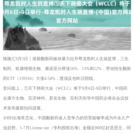
格隆汇9月5日｜港股翻新药板块暴力拉升尊龙凯时人生就是博，三生
制药、欧康维视生物、康诺亚分辨涨16%、13%和12%，带动恒生翻新
药ETF（159316）大涨4.54%，透顶反包昨日阴线。
音问面上，①天下肺癌大会（WCLC）将于9月6日-9日举行，中国药
企康方生物、百济神州、君实生物、百利天恒等中国药企将在会议技
术发布最新扣问进展。
②BD出海常态化，中国翻新药各人竞争力的培育能够率成为中永久产
业趋势。1-7月License out（专利授权出海）金额近800亿好意思元，同