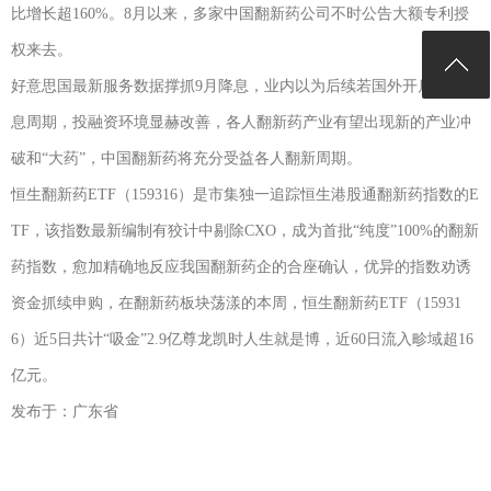
比增长超160%。8月以来，多家中国翻新药公司不时公告大额专利授
权来去。
好意思国最新服务数据撑抓9月降息，业内以为后续若国外开启一轮降
息周期，投融资环境显赫改善，各人翻新药产业有望出现新的产业冲
破和“大药”，中国翻新药将充分受益各人翻新周期。
恒生翻新药ETF（159316）是市集独一追踪恒生港股通翻新药指数的E
TF，该指数最新编制有狡计中剔除CXO，成为首批“纯度”100%的翻新
药指数，愈加精确地反应我国翻新药企的合座确认，优异的指数劝诱
资金抓续申购，在翻新药板块荡漾的本周，恒生翻新药ETF（15931
6）近5日共计“吸金”2.9亿尊龙凯时人生就是博，近60日流入畛域超16
亿元。
发布于：广东省