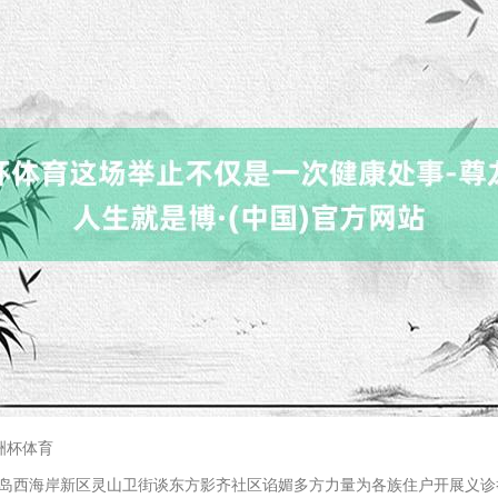
洲杯体育
西海岸新区灵山卫街谈东方影齐社区谄媚多方力量为各族住户开展义诊