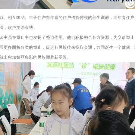
、相互匡助。年长住户向年青的住户传授传统的养生训诫，而年青住户
滴，欢声笑语束缚。
主员在举止中也发扬了蹙迫作用。他们积极融合各方资源，为义诊举止
展更多面貌各类的举止，促进各民族往来换取会通，共同诞生一个健康、
就出愈加妍丽多彩的民族颐养新图景。