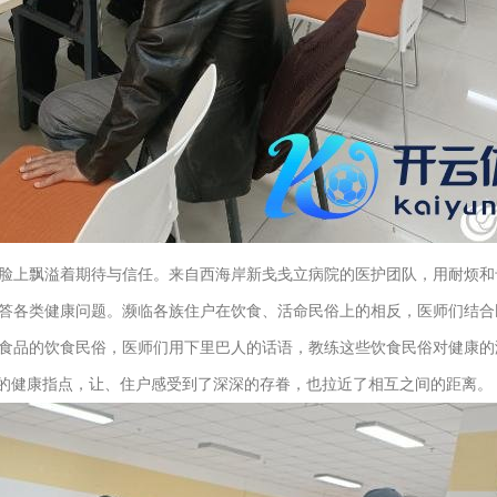
上飘溢着期待与信任。来自西海岸新戋戋立病院的医护团队，用耐烦和
答各类健康问题。濒临各族住户在饮食、活命民俗上的相反，医师们结合
食品的饮食民俗，医师们用下里巴人的话语，教练这些饮食民俗对健康的
”的健康指点，让、住户感受到了深深的存眷，也拉近了相互之间的距离。