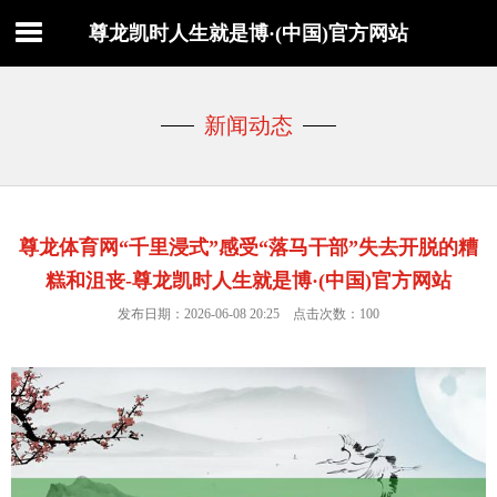
尊龙凯时人生就是博·(中国)官方网站
新闻动态
尊龙体育网“千里浸式”感受“落马干部”失去开脱的糟
糕和沮丧-尊龙凯时人生就是博·(中国)官方网站
发布日期：2026-06-08 20:25 点击次数：100