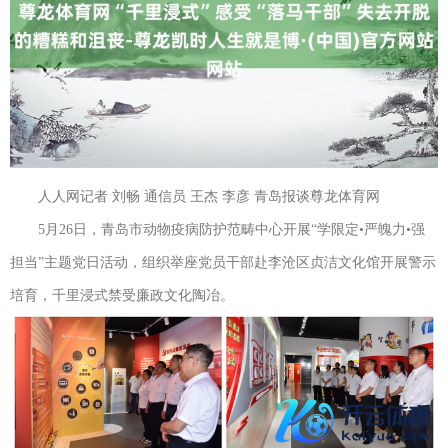
人人网记者 刘畅 通信员 王杰 李彦 青岛报谈尊龙体育网
5月26日，青岛市动物疫病防护范畴中心开展“学限定•严魄力•强
担当”主题党日活动，组织举座党员干部赴李沧区贞洁文化馆开展警示
培育，千里浸式禁受廉政文化陶冶。