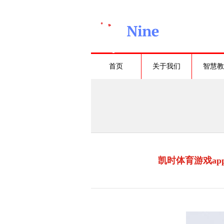
首页
关于我们
智慧教
凯时体育游戏ap