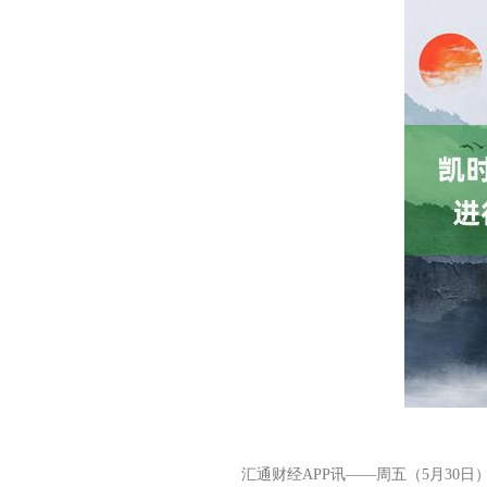
汇通财经APP讯——周五（5月30