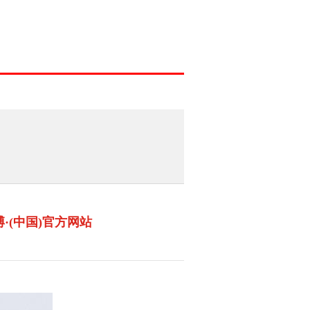
·(中国)官方网站