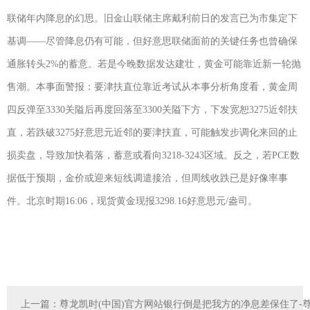
联储年内降息的幻思。旧金山联储主席戴利前日的发言已为市集定下
基调——尽管降息仍有可能，但好意思联储面前的关键任务也曾确保
通胀转头2%的蓄意。若是今晚数据发达建壮，黄金可能靠近新一轮抛
售潮。本事面警报：要津扶直位靠近考试从本事分析角度看，黄金周
四反弹至3330关隘后再度回落至3300关隘下方，下发宽恕3275近邻扶
直，若跌破3275好意思元近邻的要津扶直，可能触发步调化来回的止
损卖盘，导致加快着落，蓄意或看向3218-3243区域。反之，若PCE数
据低于预期，金价或迎来短线调遣接洽，但周线收跌已是好像率事
件。北京时期16:06，现货黄金现报3298.16好意思元/盎司。
上一篇：
尊龙凯时(中国)官方网站银行倒是把我方的净息差保住了-尊