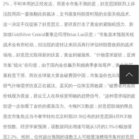
2%，不时本周的正经发达。而更令市集不测的是，好意思国联邦上诉
法院周四一霎推翻此前裁决，文书规复特朗普时期的全面关税战术。
这一决定不仅提振了好意思元，更径直打击了黄金的避险眩惑力。新
加坡GoldSilver Central董事总司理Brian Lan示意："市集底本预期关税
战术会有所松动，但法院的逆转让来回员再行评估特朗普政府的战术
场地，好意思元取得新的扶直，黄金则被抛售。"什物需求疲软，亚洲
市集"熄火"在印度，由于国内金价飙升和婚典季参加尾声，黄金购买
量权贵下滑。而在全球最大黄金破费国中国，市集溢价也出现回落，
骄气什物需求扶直正在裁汰。孟买的一位珠宝商败露："破费者对面前
价钱视为畏途，群众王人在恭候更明确的趋势信号。"这种需求端的疲
软进一步加重了金价的着落压力。今晚PCE数据：好意思联储的降息
悬念市集焦点当今奢华转向北京时期20:30公布的好意思国4月PCE物
价指数。经济学家预测，该数据同比增速可能从3月的2.3%小幅放缓
至2.2%。然则，任何超出预期的读数王人可能透顶糟塌市集对好意思