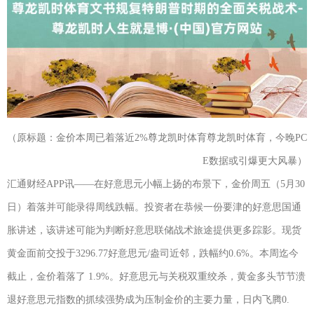
（原标题：金价本周已着落近2%尊龙凯时体育尊龙凯时体育，今晚PC
E数据或引爆更大风暴）
汇通财经APP讯——在好意思元小幅上扬的布景下，金价周五（5月30
日）着落并可能录得周线跌幅。投资者在恭候一份要津的好意思国通
胀讲述，该讲述可能为判断好意思联储战术旅途提供更多踪影。现货
黄金面前交投于3296.77好意思元/盎司近邻，跌幅约0.6%。本周迄今
截止，金价着落了 1.9%。好意思元与关税双重绞杀，黄金多头节节溃
退好意思元指数的抓续强势成为压制金价的主要力量，日内飞腾0.