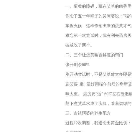
一、蛋黄的障碍，藏在艾草的幽香里
作念了五十年粽子的吴阿婆说："端
掌捏火候，这样作念出来的蛋黄才气
难忘第一次尝试时，我有利去药房买
破戒吃了两个。
二、三个让蛋黄幽香解腻的窍门
张开剩余68%
刚开动尝试时，不是艾草放太多即是
选艾要"嫩" 最好用端午前后的崭新
味太重。 温度要"适" 60℃左右
刻下煮艾草水成了庆典，看着碧绿的
三、古镇阿婆的养生配方
过程12次调整，我追念出黄金比例：