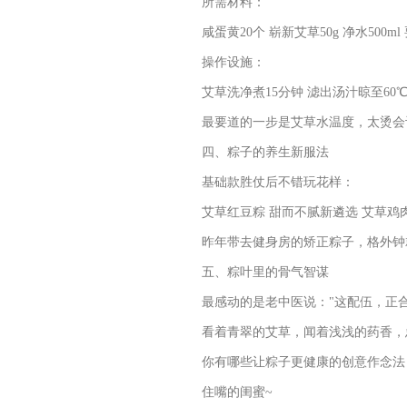
所需材料：
咸蛋黄20个 崭新艾草50g 净水500m
操作设施：
艾草洗净煮15分钟 滤出汤汁晾至60
最要道的一步是艾草水温度，太烫会
四、粽子的养生新服法
基础款胜仗后不错玩花样：
艾草红豆粽 甜而不腻新遴选 艾草鸡
昨年带去健身房的矫正粽子，格外钟
五、粽叶里的骨气智谋
最感动的是老中医说："这配伍，正
看着青翠的艾草，闻着浅浅的药香，
你有哪些让粽子更健康的创意作念法
住嘴的闺蜜~