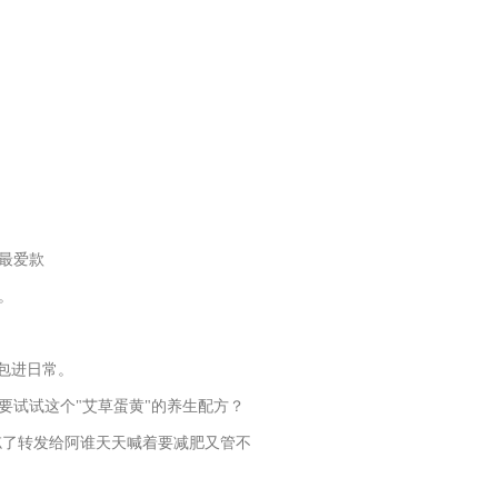
主最爱款
。
包进日常。
试试这个"艾草蛋黄"的养生配方？
忘了转发给阿谁天天喊着要减肥又管不