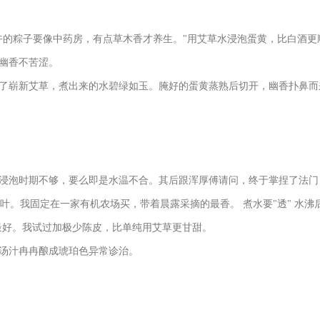
午的粽子要像中药房，有点草木香才养生。"用艾草水浸泡蛋黄，比白酒更
幽香不苦涩。
了崭新艾草，煮出来的水碧绿如玉。腌好的蛋黄蒸熟后切开，幽香扑鼻而
浸泡时期不够，要么即是水温不合。其后跟浑厚傅请问，终于掌捏了法门
艾叶。我固定在一家有机农场买，带着晨露采摘的最香。 煮水要"透" 水沸
浸泡最好。我试过加极少陈皮，比单纯用艾草更甘甜。
汤汁冉冉酿成琥珀色异常诊治。