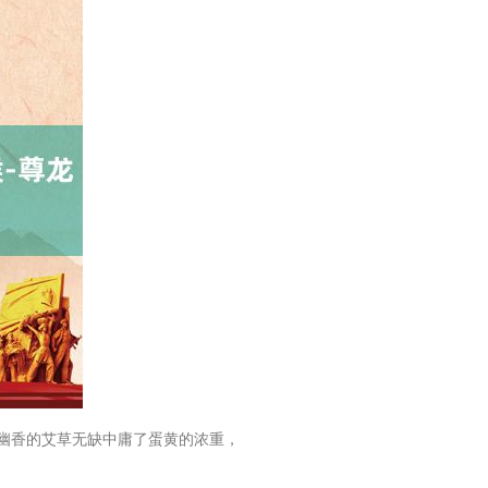
！幽香的艾草无缺中庸了蛋黄的浓重，