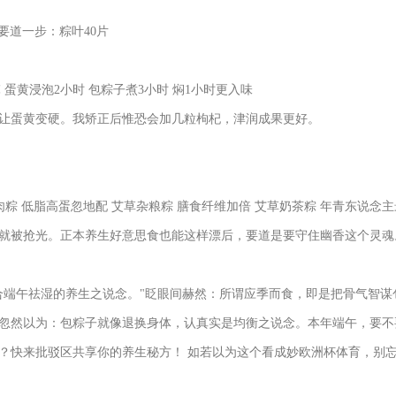
l 要道一步：粽叶40片
℃ 蛋黄浸泡2小时 包粽子煮3小时 焖1小时更入味
让蛋黄变硬。我矫正后惟恐会加几粒枸杞，津润成果更好。
肉粽 低脂高蛋忽地配 艾草杂粮粽 膳食纤维加倍 艾草奶茶粽 年青东说念
就被抢光。正本养生好意思食也能这样漂后，要道是要守住幽香这个灵魂
合端午祛湿的养生之说念。"眨眼间赫然：所谓应季而食，即是把骨气智谋
忽然以为：包粽子就像退换身体，认真实是均衡之说念。本年端午，要不要
？快来批驳区共享你的养生秘方！ 如若以为这个看成妙欧洲杯体育，别