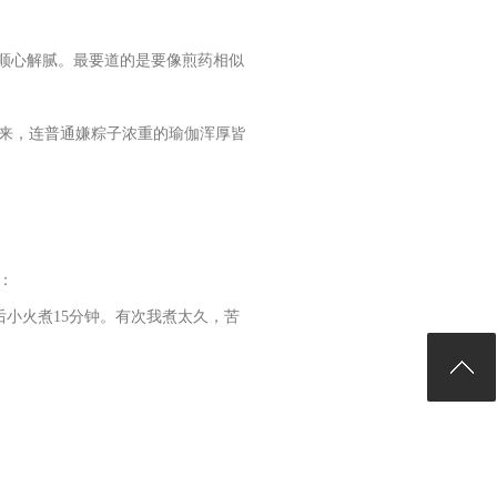
顺心解腻。最要道的是要像煎药相似
来，连普通嫌粽子浓重的瑜伽浑厚皆
：
后小火煮15分钟。有次我煮太久，苦