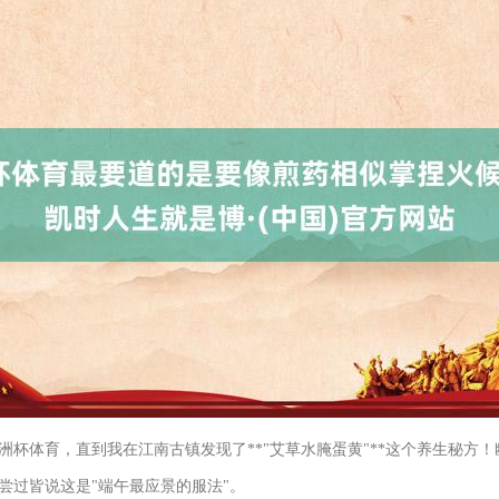
洲杯体育，直到我在江南古镇发现了**"艾草水腌蛋黄"**这个养生秘方
尝过皆说这是"端午最应景的服法"。