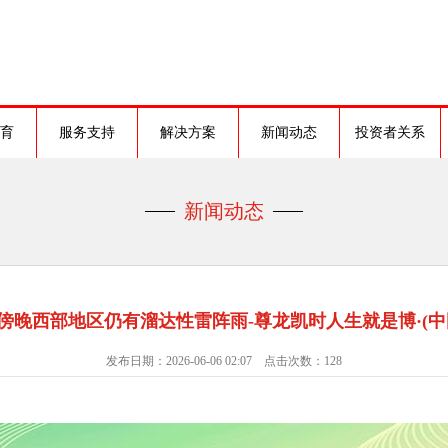
育
服务支持
解决方案
新闻动态
投资者关系
新闻动态
傍晚西部地区仍有溜达性雷阵雨-尊龙凯时人生就是博·(中
发布日期：2026-06-06 02:07 点击次数：128