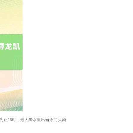
为止16时，最大降水量出当今门头沟