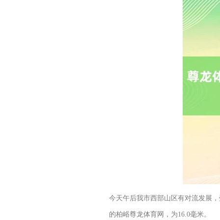
今天午后我市西部山区有对流发展，
的柏峪尊龙体育网，为16.0毫米。