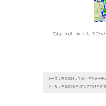
更多热门速报、泰斗资讯、深度分析尽
上一篇：
尊龙凯时人生就是博为进一步加
下一篇：
尊龙凯时(中国)官方网站向参