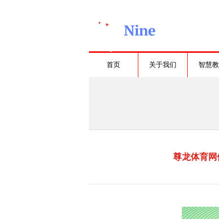
首页
关于我们
智慧教
尊龙体育网