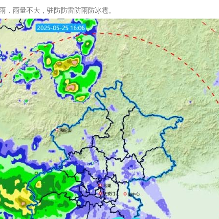
，雨量不大，驻防防雷防雨防冰雹。 ​​​