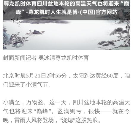
封面新闻记者 吴冰清尊龙凯时体育
北京时辰5月21日2时55分，太阳到达黄经60度，咱
们迎来了小满气节。
小满至，万物盈。这一天，四川盆地本轮的高温天
气也将迎来“巅峰”。盈满则亏，很快——就在今
晚，雷雨大风将登场，“浇熄”这股热浪。