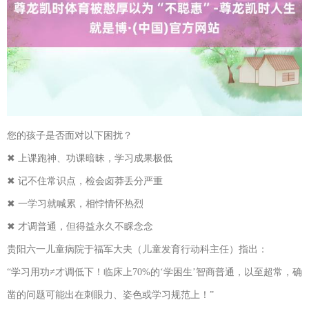
您的孩子是否面对以下困扰？
✖ 上课跑神、功课暗昧，学习成果极低
✖ 记不住常识点，检会卤莽丢分严重
✖ 一学习就喊累，相悖情怀热烈
✖ 才调普通，但得益永久不睬念念
贵阳六一儿童病院于福军大夫（儿童发育行动科主任）指出：
“学习用功≠才调低下！临床上70%的‘学困生’智商普通，以至超常，确
凿的问题可能出在刺眼力、姿色或学习规范上！”