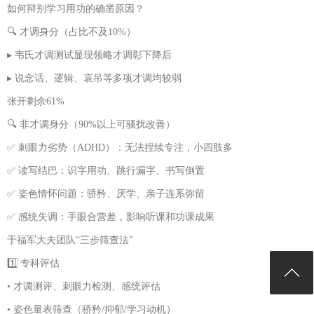
如何辩别学习用功的确凿原因？
🔍 才调身分（占比不及10%）
▸ 韦氏才调测试显现领略才调彰下降后
▸ 说念话、逻辑、哀吊等多项才调均较弱
张开剩余61%
🔍 非才调身分（90%以上可骚扰改善）
✅ 刺眼力劣势（ADHD）：无法捏续专注，小四肢多
✅ 读写结巴：识字用功、跳行漏字、书写倒置
✅ 姿色情怀问题：骄矜、厌学、亲子连系弥留
✅ 感统失调：手眼合营差，影响听课和功课成果
于福军大夫团队“三步筛查法”
1️⃣ 专科评估
• 才调测评、刺眼力检测、感统评估
• 姿色量表筛查（骄矜/抑郁/学习动机）