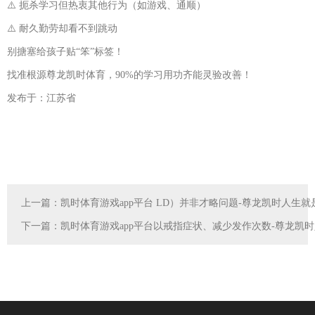
⚠️ 扼杀学习但热衷其他行为（如游戏、通顺）
⚠️ 耐久勤劳却看不到跳动
别搪塞给孩子贴“笨”标签！
找准根源尊龙凯时体育，90%的学习用功齐能灵验改善！
发布于：江苏省
上一篇：
凯时体育游戏app平台 LD）并非才略问题-尊龙凯时人生就
下一篇：
凯时体育游戏app平台以戒指症状、减少发作次数-尊龙凯时