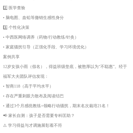
2️⃣ 医学查验
• 脑电图、血铅等撤销生感性身分
3️⃣ 个性化决策
• 中西医网络调养（药物/行动教练/针灸）
• 家庭骚扰引导（正强化手段、学习环境优化）
案例共享
12岁女孩小雨（假名），得益班级垫底，被憨厚以为“不聪惠”。经于
福军大夫团队评估发现：
• 智商118（高于平均水平）
• 存在严重刺眼力散布及阅读结巴
• 通过3个月感统教练+领略行动骚扰，期末名次栽培21名！
📢 家长自测：孩子是否需要专科匡助？
⚠️ 学习得益与才调施展彰着不符