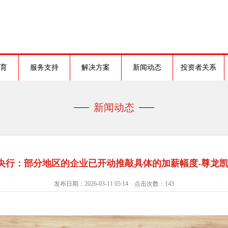
育
服务支持
解决方案
新闻动态
投资者关系
新闻动态
央行：部分地区的企业已开动推敲具体的加薪幅度-尊龙凯
发布日期：2026-03-11 05:14 点击次数：143