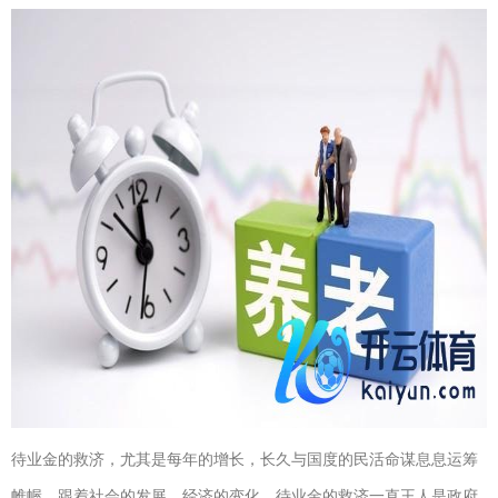
待业金的救济，尤其是每年的增长，长久与国度的民活命谋息息运筹
帷幄。跟着社会的发展，经济的变化，待业金的救济一直王人是政府