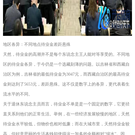
地区各异：不同地点待业金差距悬殊
天然，待业金的高潮并不是每个东说念主王人能对等享受的。不同地
区的待业金各异，于今仍是一个选藏刻薄的问题。以吉林省和西藏自
治区为例，吉林省的最低待业金为3047元，而西藏自治区的最高待业
金则达到了5653元，差距悬殊。这不仅是数字上的各异，更代表着生
流水平的不同。
关于退休东说念主员而言，待业金不单是是一个固定的数字，它更径
直关系到他们的正常生活。举例，在一些经济发展较慢的地区，天然
待业金水平较低，但物价也相对低廉；而在大城市里，天然待业金较
高，但好意思丽的生活本钱却使得这一加多的金额相对“缩水”。因