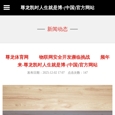
尊龙凯时人生就是博·(中国)官方网站
新闻动态
尊龙体育网 物联网安全开发濒临挑战 频年
来-尊龙凯时人生就是博·(中国)官方网站
发布日期：2025-12-02 17:07 点击次数：147