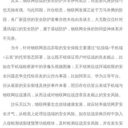
其实，物联网征战的安全防护并非伊何底止，但是新式挫折技巧
也无独有偶。与此同期，许欣暗意，物联网发展正处于万马奔腾的阶
段，各厂家提供的安全防护套餐亦然丰俭由东谈主，大无数仅仅针对
通讯端口的安全防护，属于基础防护，物联网全体的协同提神体系并
不完善。
当今，针对物联网居品弃取的安全保险主要通过“征战端+手机端
+云表”的托管形态部署，这么既不错保证用户对征战的良友截止，比
如在手机端检察家中的录像头视频图像；又不错将征战拜谒权限的安
全问题息争交托给良友的云控办事器，比如阿里云、华为云等平台。
但从最新的安全裂缝及挫折事件来看，照旧存在仿冒云表或手机端与
物联网征战通讯，从而达成对物联网征战违章良友截止的安全风险。
沙乐天以为，物联网要念念抓续健康发展，就应轻率栽培网罗安
全才气，从根底上处理征战端的安全风险。如在征战坐褥历程中加入
入侵检测或裂缝预警功能模块，及时检测征战安全风险，并在发生安