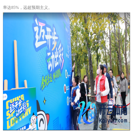
率达85%，远超预期主义。