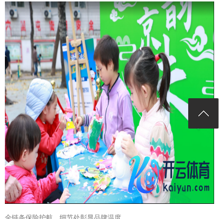
全链条保险护航，细节处彰显品牌温度