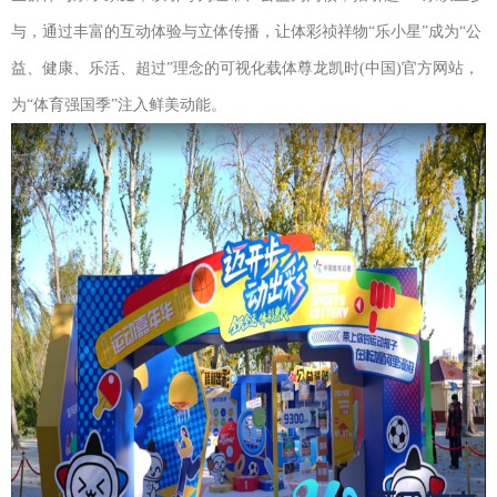
与，通过丰富的互动体验与立体传播，让体彩祯祥物“乐小星”成为“公
益、健康、乐活、超过”理念的可视化载体尊龙凯时(中国)官方网站，
为“体育强国季”注入鲜美动能。