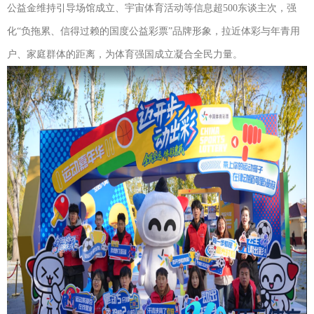
公益金维持引导场馆成立、宇宙体育活动等信息超500东谈主次，强
化“负拖累、信得过赖的国度公益彩票”品牌形象，拉近体彩与年青用
户、家庭群体的距离，为体育强国成立凝合全民力量。