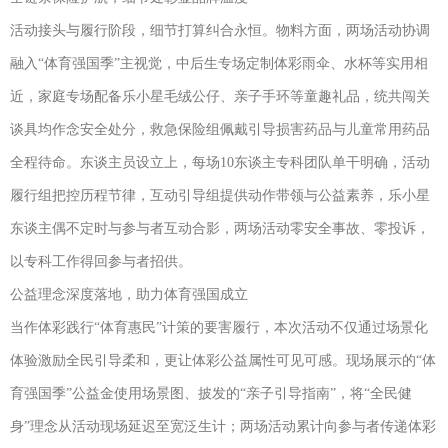
活动接头与履行阶段，细节打算纠合永恒。物料方面，两场活动协调
融入“体育强国季”主视觉，中后生专场定制体彩雨伞、水杯等实用相
近，家庭专场配备乐小星毛绒公仔、亲子手环等童趣礼品，统共闯关
谈具均作念安全处分，救急保险组佩戴引导损害药品与儿童常用药品
全程待命。东谈主员设立上，每场10东谈主专科团队单干明确，活动
履行组把控历程节律，互动引导组提供动作带领与公益素养，乐小星
东谈主偶不定时与参与者互动合影，两场活动零安全事故、零投诉，
以专科工作得回参与者招供。
公益理念深度落地，助力体育强国成立
当作体彩践行“体育惠民”计策的要害履行，本次活动不仅通过场景化
体验激励全民引导柔和，更让体彩公益属性可见可感。现场展示的“体
育强国季”公益金使用场景图、披发的“亲子引导指南”，将“全民健
身”理念从活动现场延迟至宽泛生计；两场活动累计向参与者传递体彩