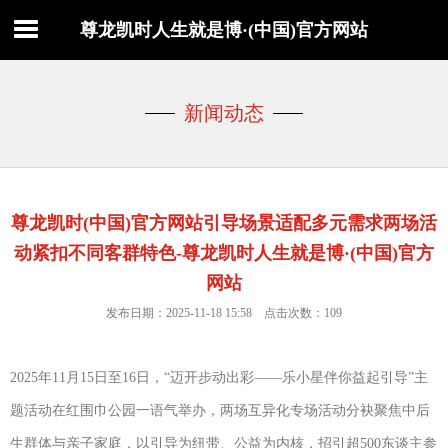
尊龙凯时人生就是博·(中国)官方网站
新闻动态
尊龙凯时(中国)官方网站引导场景适配多元需求两场活
动紧扣不同客群特色-尊龙凯时人生就是博·(中国)官方
网站
发布日期：2025-11-18 15:58 点击次数：109
2025年11月15日至16日，“迈开步动出彩——乐小星伴你益起引导”主
题活动在红围巾公园一语气举办，两场互异化专场活动分袂聚焦中后
生群体与亲子家庭，以引导为纽带、公益为内核，招引超500东谈主参