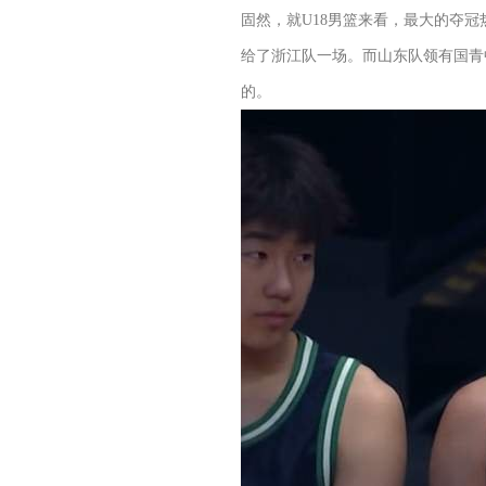
固然，就U18男篮来看，最大的夺
给了浙江队一场。而山东队领有国青
的。