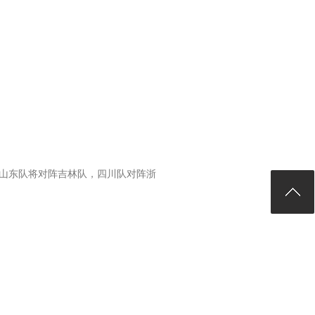
，山东队将对阵吉林队，四川队对阵浙