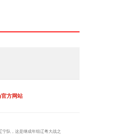
)官方网站
阵辽宁队，这是继成年组辽粤大战之