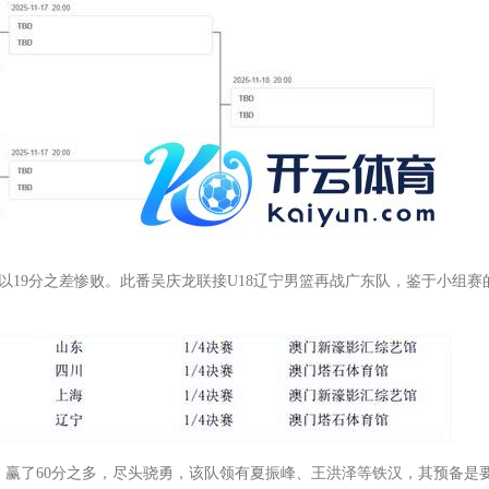
以19分之差惨败。此番吴庆龙联接U18辽宁男篮再战广东队，鉴于小组
，赢了60分之多，尽头骁勇，该队领有夏振峰、王洪泽等铁汉，其预备是