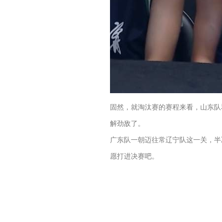
固然，就淘汰赛的赛程来看，山东队
解劲敌了。
广东队一朝迈往常辽宁队这一关，半
愿打进决赛吧。