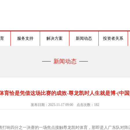
育
服务支持
解决方案
新闻动态
投资者关系
新闻动态
体育恰是凭借这场比赛的成效-尊龙凯时人生就是博·(中国
发布日期：2025-11-17 09:00 点击次数：182
8男篮将打响四分之一决赛的一场焦点接触尊龙凯时体育，那即是人广东队对