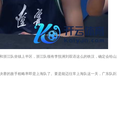
和浙江队坐镇上半区，浙江队领有李悦洲刘双语这么的铁汉，确定会给山
决赛的敌手粗略率即是上海队了。要是能迈往常上海队这一关，广东队距