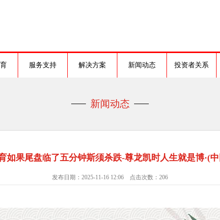
育
服务支持
解决方案
新闻动态
投资者关系
新闻动态
育如果尾盘临了五分钟斯须杀跌-尊龙凯时人生就是博·(中
发布日期：2025-11-16 12:06 点击次数：206