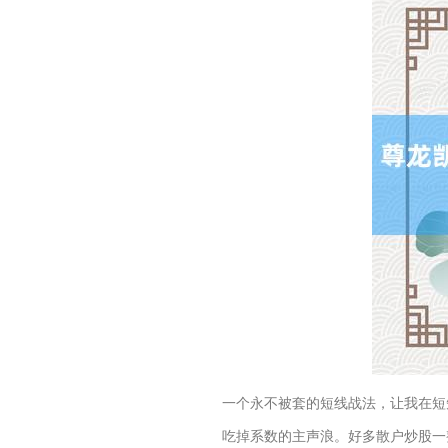
一个永不被套的短线战法，让我在短
吃掉系数的主声浪。好多散户炒股一