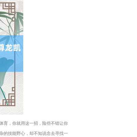
体育，你就用这一招，险些不错让你
杂的技能野心，却不知说念去寻找一