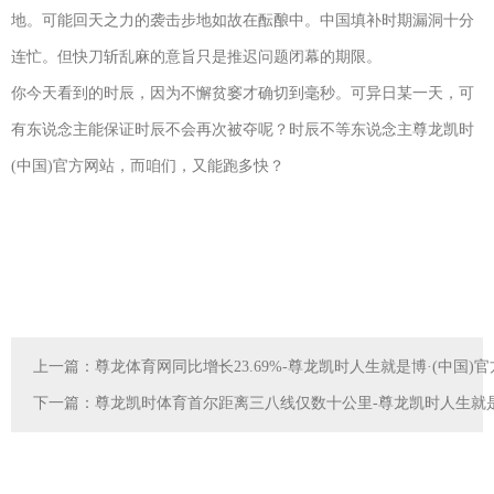
地。可能回天之力的袭击步地如故在酝酿中。中国填补时期漏洞十分
连忙。但快刀斩乱麻的意旨只是推迟问题闭幕的期限。
你今天看到的时辰，因为不懈贫窭才确切到毫秒。可异日某一天，可
有东说念主能保证时辰不会再次被夺呢？时辰不等东说念主尊龙凯时
(中国)官方网站，而咱们，又能跑多快？
上一篇：
尊龙体育网同比增长23.69%-尊龙凯时人生就是博·(中国)
下一篇：
尊龙凯时体育首尔距离三八线仅数十公里-尊龙凯时人生就是