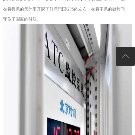
在看得见的天外里开脱了好意思国GPS的左右，在看不见的微秒间，
守住了国度的时辰。