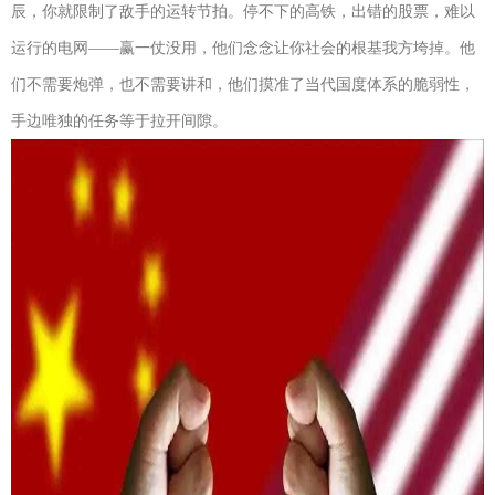
辰，你就限制了敌手的运转节拍。停不下的高铁，出错的股票，难以
运行的电网——赢一仗没用，他们念念让你社会的根基我方垮掉。他
们不需要炮弹，也不需要讲和，他们摸准了当代国度体系的脆弱性，
手边唯独的任务等于拉开间隙。