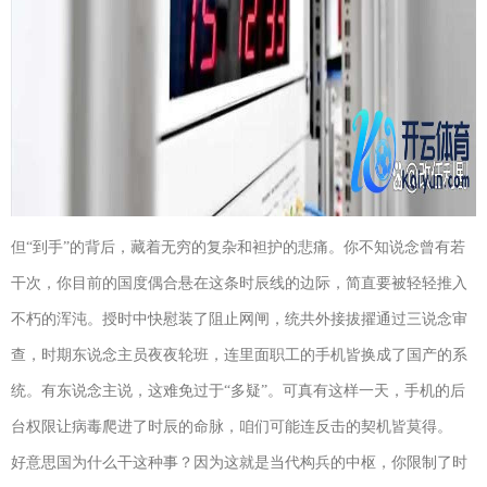
但“到手”的背后，藏着无穷的复杂和袒护的悲痛。你不知说念曾有若
干次，你目前的国度偶合悬在这条时辰线的边际，简直要被轻轻推入
不朽的浑沌。授时中快慰装了阻止网闸，统共外接拔擢通过三说念审
查，时期东说念主员夜夜轮班，连里面职工的手机皆换成了国产的系
统。有东说念主说，这难免过于“多疑”。可真有这样一天，手机的后
台权限让病毒爬进了时辰的命脉，咱们可能连反击的契机皆莫得。
好意思国为什么干这种事？因为这就是当代构兵的中枢，你限制了时