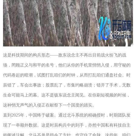
这是科技期间的构兵形态——敌东说念主不再出目前战火纷飞的战
场，罔顾正义与和平的名号，他们从你的手机里悄悄入侵，用守秘的
代码卷起的暗潮，试图打乱咱们的时钟，从而打乱咱们通盘社会。时
辰错了，车会出事故；股票乱了，市集约略崩溃；错开了手术，无数
生命可能马上闭幕。这不是骇东说念主闻见。在你刷短视频的时候，
这种悄无声气的入侵正在献祭下一个国度的踏实。
直到2025年，中国终于破案。通过北斗系统的精确授时，时期团队发
现了一串额外数据。这是时辰构兵中的到手，亦然中国私有科技自主
的阐述注解。北斗不单是指令了方针，也守住了命脉。这些年，咱们